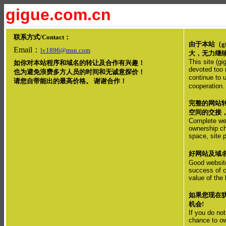
gigue.com.cn
联系方式/Contact：
由于本站（gi
Email：
lv1896@msn.com
大，无力继
This site (g
如你对本站程序和域名的转让及合作有兴趣！
devoted too m
也为避免浪费多方人员的时间和无诚意探价！
continue to 
请您自带能出的最高价格。 谢谢合作！
cooperation.
完整的网站
空间的交接
Complete web
ownership cha
space, site 
好网站及域
Good website
success of c
value of the 
如果您现在
机会!
If you do no
chance to o