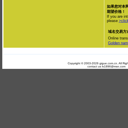
如果您对本
期望价格！
If you are i
please
>clic
域名交易方
Online tran
Golden nam
Copyright © 2003-2026 gigue.com.cn. All Rig
contact us lv1896@msn.com